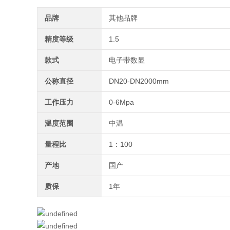
品牌
其他品牌
精度等级
1.5
款式
电子带数显
公称直径
DN20-DN2000mm
工作压力
0-6Mpa
温度范围
中温
量程比
1：100
产地
国产
质保
1年