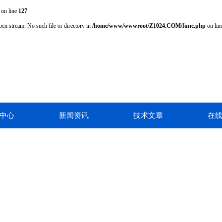
on line
127
pen stream: No such file or directory in
/home/www/wwwroot/Z1024.COM/func.php
on lin
中心
新闻资讯
技术文章
在