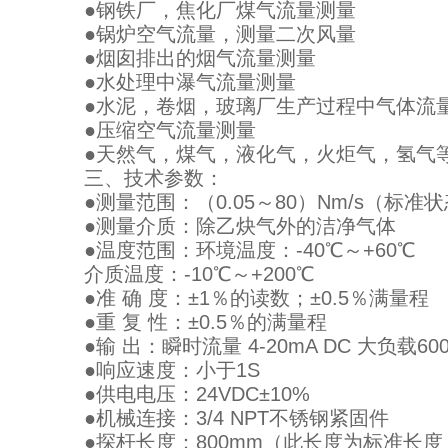
●钢铁厂，焦化厂煤气流量测量
●锅炉空气流量，测量二次风量
●烟囱排出的烟气流量测量
●水处理中瀑气流量测量
●水泥，卷烟，玻璃厂生产过程中气体流
●压缩空气流量测量
●天然气，煤气，液化气，火炬气，氢气
三、技术参数：
●测量范围：（0.05～80）Nm/s（标准状态
●测量介质：除乙炔气外的洁净气体
●温度范围：环境温度：-40℃～+60℃
介质温度：-10℃～+200℃
●准 确 度：±1％的读数；±0.5％满量程
●重 复 性：±0.5％的满量程
●输 出：瞬时流量 4-20mA DC 大负载600Ω
●响应速度：小于1S
●供电电压：24VDC±10%
●机械连接：3/4 NPT不锈钢紧固件
●探杆长度：800mm（此长度为标准长