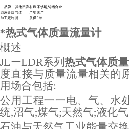
品牌
其他品牌
材质
不锈钢,铸铝合金
适用介质
气体
产地
国产
加工定制
是
质保
1年
*
热式气体质量流量计
概述
JLーLDR系列
热式气体质量
度直接与质量流量相关的原
用场合包括:
公用工程一一电、气、水处
统,沼气;煤气;天然气;液化
石油与天然气工业能量交换;