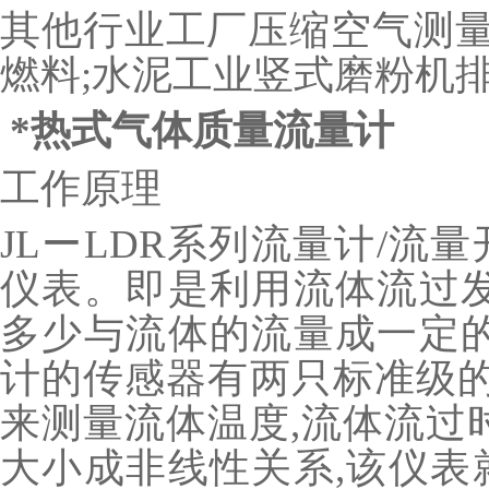
其他行业工厂压缩空气测量
燃料;水泥工业竖式磨粉机
*
热式气体质量流量计
工作原理
JLーLDR系列流量计/流
仪表。即是利用流体流过发
多少与流体的流量成一定的
计的传感器有两只标准级的R
来测量流体温度,流体流过
大小成非线性关系,该仪表