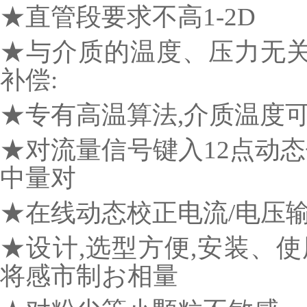
★直管段要求不高1-2D
★与介质的温度、压力无关
补偿:
★专有高温算法,介质温度可达
★对流量信号键入12点动态
中量对
★在线动态校正电流/电压
★设计,选型方便,安装、使
将感市制お相量