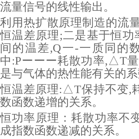
流量信号的线性输出。
利用热扩散原理制造的流量
恒温差原理;二是基于恒功
间的温差,Q一-一质同的数据
中:Pーーー耗散功率,△T
是与气体的热性能有关的系
恒温差原理:△T保持不变,
数函数递增的关系。
恒功率原理：耗散功率不变
成指数函数递减的关系。