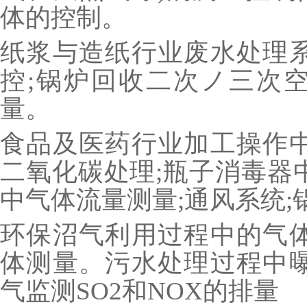
体的控制。
纸浆与造纸行业废水处理系
控;锅炉回收二次ノ三次
量。
食品及医药行业加工操作中
二氧化碳处理;瓶子消毒器
中气体流量测量;通风系统
环保沼气利用过程中的气体
体测量。污水处理过程中曝
气监测SO2和NOX的排量