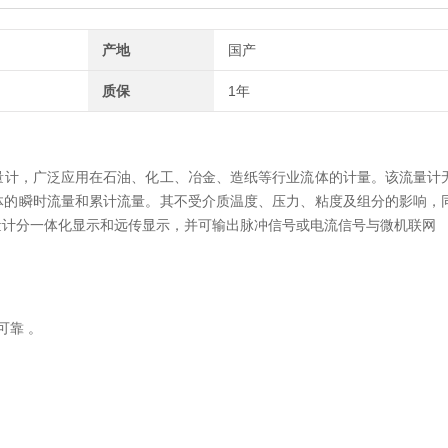
产地
国产
质保
1年
量计，广泛应用在石油、化工、冶金、造纸等行业流体的计量。该流量计
体的瞬时流量和累计流量。其不受介质温度、压力、粘度及组分的影响，
量计分一体化显示和远传显示，并可输出脉冲信号或电流信号与微机联网
可靠 。