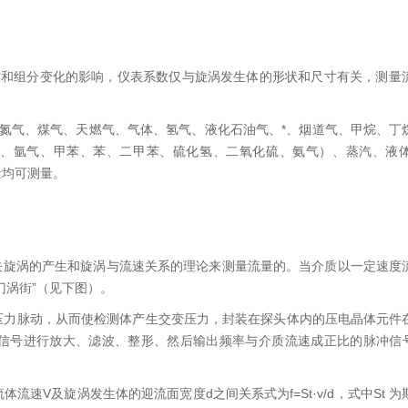
质和组分变化的影响，仪表系数仅与旋涡发生体的形状和尺寸有关，测量
氮气、煤气、天燃气、气体、氢气、液化石油气、*、烟道气、甲烷、丁
空气、氩气、甲苯、苯、二甲苯、硫化氢、二氧化硫、氨气）、蒸汽、液
量均可测量。
l）有关旋涡的产生和旋涡与流速关系的理论来测量流量的。当介质以一定速
门涡街”（见下图）。
压力脉动，从而使检测体产生交变压力，封装在探头体内的压电晶体元件
信号进行放大、滤波、整形、然后输出频率与介质流速成正比的脉冲信号
流体流速V及旋涡发生体的迎流面宽度d之间关系式为f=St·v/d，式中St 