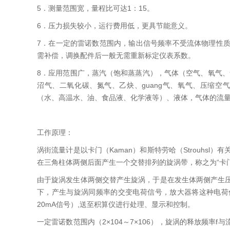
5．测量范围宽，量程比可达1：15。
6．压力损失较小，运行费用低，更具节能意义。
7．在一定的雷诺数范围内，输出信号频率不受流体物理性
需补偿，调换配件后一般无需重新标定仪表系数。
8．应用范围广，蒸汽（饱和蒸蒸汽），气体（空气、氧气、
沼气、二氧化碳、氮气、乙炔、guang气、氧气、压缩
（水、高温水、油、食品液、化学液等）、液体，气体的流
工作原理：
涡街流量计是以卡门（Kaman）和斯特劳哈（Strouhs
在三角柱体两侧后面产生一个交替排列的旋涡带，称之为“卡
由于旋涡发生体两侧交替产生旋涡，于是在发生体两侧产生
下，产生与旋涡同频率的交变电荷信号，放大器将这种电荷
20mA信号）,送至积算仪进行处理、显示和控制。
一定雷诺数范围内（2×104～7×106），旋涡的释放频率f与