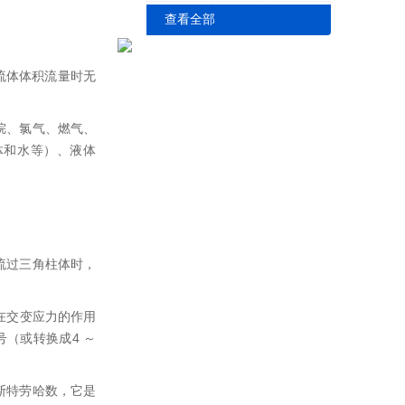
查看全部
流体体积流量时无
烷、氯气、燃气、
体和水等）、液体
度流过三角柱体时，
在交变应力的作用
（或转换成4 ～
为斯特劳哈数，它是