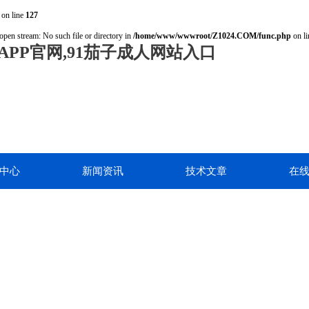
on line
127
open stream: No such file or directory in
/home/www/wwwroot/Z1024.COM/func.php
on l
PP官网,91茄子成人网站入口
中心
新闻资讯
技术文章
在