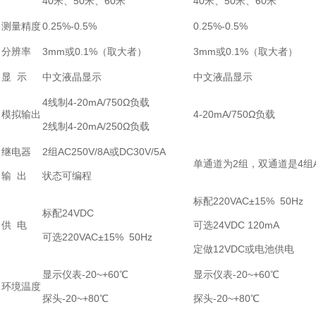
40米、50米、60米
40米、50米、60米
测量精度
0.25%-0.5%
0.25%-0.5%
分辨率
3mm或0.1%（取大者）
3mm或0.1%（取大者）
显 示
中文液晶显示
中文液晶显示
4线制4-20mA/750Ω负载
模拟输出
4-20mA/750Ω负载
2线制4-20mA/250Ω负载
继电器
2组AC250V/8A或DC30V/5A
单通道为2组，双通道是4组AC2
输 出
状态可编程
标配220VAC±15% 50Hz
标配24VDC
供 电
可选24VDC 120mA
可选220VAC±15% 50Hz
定做12VDC或电池供电
显示仪表-20~+60℃
显示仪表-20~+60℃
环境温度
探头-20~+80℃
探头-20~+80℃