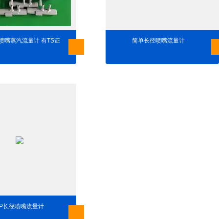
径喷嘴蒸汽流量计 有TS证
简单长径喷嘴流量计
-LP长径喷嘴流量计