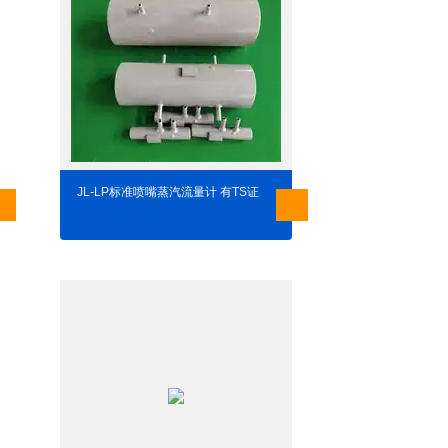
JL-LP标准喷嘴蒸汽流量计 有TS证