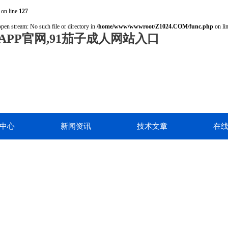
on line
127
open stream: No such file or directory in
/home/www/wwwroot/Z1024.COM/func.php
on li
PP官网,91茄子成人网站入口
中心
新闻资讯
技术文章
在