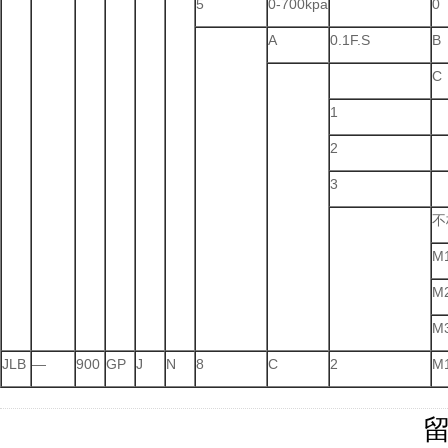
5
0-700kpa
0
A
0.1F.S
B
C
1
2
3
不
M
M
M
JLB
—
900
GP
J
N
8
C
2
M