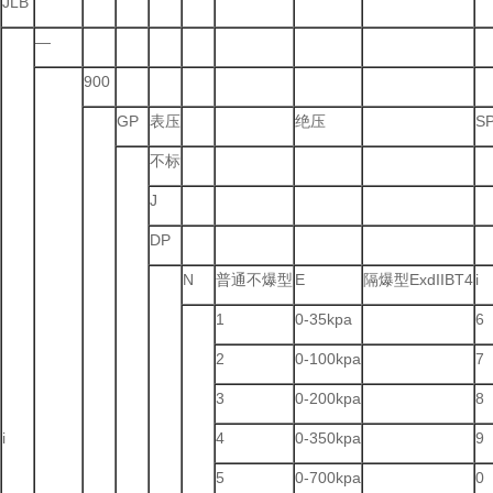
JLB
—
900
GP
表压
绝压
S
不标
J
DP
N
普通不爆型
E
隔爆型ExdIIBT4
i
1
0-35kpa
6
2
0-100kpa
7
3
0-200kpa
8
i
4
0-350kpa
9
5
0-700kpa
0