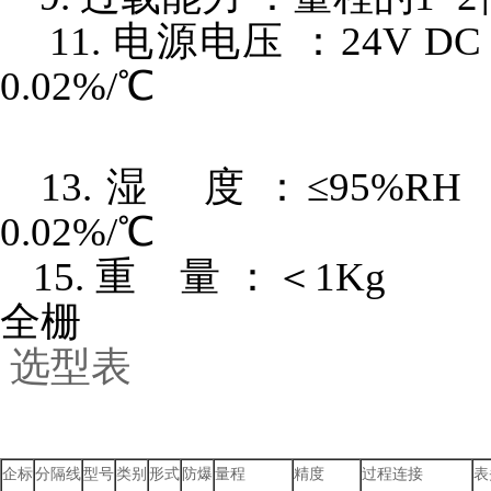
11. 电源电压 ：24V
0.02%/℃
13. 湿 度 ：≤95%
0.02%/℃
15. 重 量 ：＜1Kg 
全栅
选型表
企标
分隔线
型号
类别
形式
防爆
量程
精度
过程连接
表