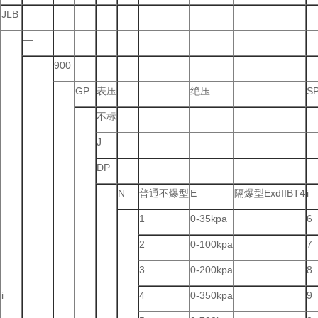
JLB
—
900
GP
表压
绝压
S
不标
J
DP
N
普通不爆型
E
隔爆型ExdIIBT4
i
1
0-35kpa
6
2
0-100kpa
7
3
0-200kpa
8
i
4
0-350kpa
9