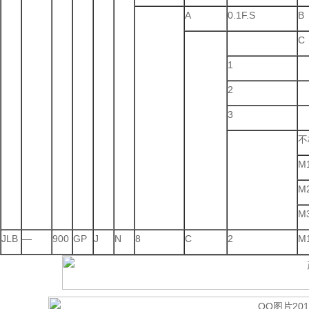
A
0.1F.S
B
C
1
2
3
不
M
M
M
JLB
—
900
GP
J
N
8
C
2
M