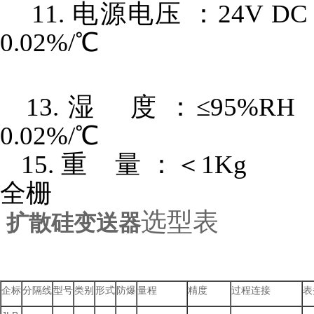
11. 电源电压 ：24V
0.02%/℃
13. 湿 度 ：≤95%
0.02%/℃
15. 重 量 ：＜1Kg 
全栅
选型表
扩散硅变送器
企标
分隔线
型号
类别
形式
防爆
量程
精度
过程连接
表