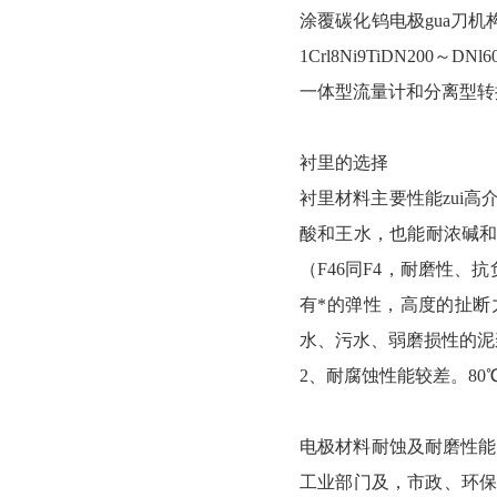
涂覆碳化钨电极gua刀机构
1Crl8Ni9TiDN200
一体型流量计和分离型转换
衬里的选择
衬里材料主要性能zui高
酸和王水，也能耐浓碱和各
（F46同F4，耐磨性、
有*的弹性，高度的扯断
水、污水、弱磨损性的泥
2、耐腐蚀性能较差。8
电极材料耐蚀及耐磨性能不
工业部门及，市政、环保