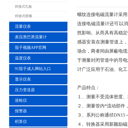
焊接式孔板
螺纹连接电磁流量计采用
焊接式喷嘴
连接电磁流量计还可以消
流量仪表
扰影响。从而具有高稳定
差压类巴类流量计
感器安装在测量管道上，
茄子视频APP官网
场合，两者间由屏蔽电缆
温度仪表
于测量封闭管道中的导电
91茄子成人网站入口
计广泛应用于石油、化工
显示仪表
产品特点：
压力变送器
１、测量不受流体密度、
巡检仪
２、测量管内*流动部件
报警器
３、系列公称通径DN15
积算仪
４、转换器采用新颖励磁