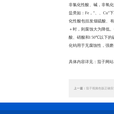
非氯化性酸、碱，非氧化
盐类如：Fe，"、、C
化性酸包括发烟硫酸、有
＋时，则腐蚀大为降低。
酸、硝酸和l 50℃以
化钨用于无腐蚀性，强磨
具体内容详见：
茄子网站
上一篇：
茄子视频色版正确安