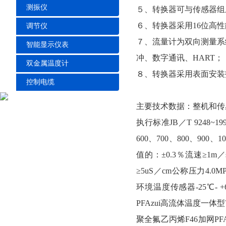
测振仪
５、转换器可与传感器组
６、转换器采用16位高性
调节仪
７、流量计为双向测量系
智能显示仪表
冲、数字通讯、HART；
双金属温度计
８、转换器采用表面安装
控制电缆
主要技术数据：整机和
执行标准JB／T 9248~19
600、700、800、900、1
值的：±0.3％流速≥1m／s
≥5uS／cm公称压力4.0MPa
环境温度传感器-25℃-
PFAzui高流体温度一体
聚全氟乙丙烯F46加网PF