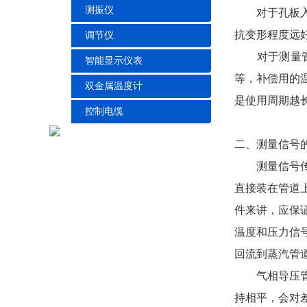
测振仪
对于孔板入口
抗变形程度远
调节仪
对于测量管的
智能显示仪表
等，补偿用的
双金属温度计
是使用周期越
控制电缆
二、测量信号
测量信号传递
直接装在管道
件来讲，应保
温度和压力信
回流到蒸汽管
气相导压管的
持相平，会对