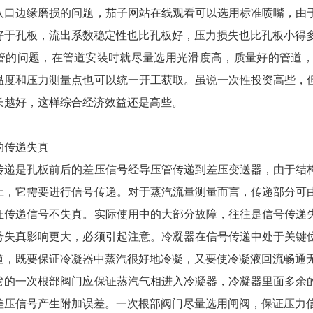
边缘磨损的问题，茄子网站在线观看可以选用标准喷嘴，由于
好于孔板，流出系数稳定性也比孔板好，压力损失也比孔板小得
问题，在管道安装时就尽量选用光滑度高，质量好的管道，
温度和压力测量点也可以统一开工获取。虽说一次性投资高些，
长越好，这样综合经济效益还是高些。
的传递失真
是孔板前后的差压信号经导压管传递到差压变送器，由于结构
上，它需要进行信号传递。对于蒸汽流量测量而言，传递部分可
证传递信号不失真。实际使用中的大部分故障，往往是信号传递
号失真影响更大，必须引起注意。冷凝器在信号传递中处于关键
道，既要保证冷凝器中蒸汽很好地冷凝，又要使冷凝液回流畅通
一次根部阀门应保证蒸汽气相进入冷凝器，冷凝器里面多余的
差压信号产生附加误差。一次根部阀门尽量选用闸阀，保证压力