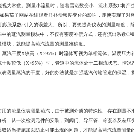
能视为常数。测量小流量时，随着雷诺数变小，流出系数C将产
，如果茄子网站在线观看只补偿密度变化的影响，即使实现了对密
可膨胀系数ε引入的误差大。所以，要想提高仪表的测量精度，
CS中的蒸汽测量模块中，不仅有密度补偿方式，还有流出系数C
量模块，就能提高蒸汽流量的测量准确度。
汽干度X较高（X≥95%）时流体可视为单相流体。温度压力
汽干度较低（X<95%）时，管道中的流体处于二相流状态。情
仪表测量蒸汽的干度，好的办法就是加强蒸汽传输管道的保温，
的流量仪表测量蒸汽，由于被测介质的特殊性，存在测量不准
分析，从一次检测元件的安装，到阀门、导压管、冷凝器及差压
采取适当措施加以防止可能出现的问题，才能提高蒸汽流量测量