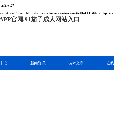
on line
127
open stream: No such file or directory in
/home/www/wwwroot/Z1024.COM/func.php
on li
PP官网,91茄子成人网站入口
中心
新闻资讯
技术文章
在