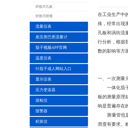
焊接式孔板
在工业生产中
焊接式喷嘴
殊，经常出现
流量仪表
孔板和涡街流
差压类巴类流量计
行分析，根据
茄子视频APP官网
数的影响等方
温度仪表
91茄子成人网站入口
一、一次测量
显示仪表
一体化茄子视
压力变送器
板的测量原理
巡检仪
响是普遍存在
报警器
测量管也是节
积算仪
滑度有要求。