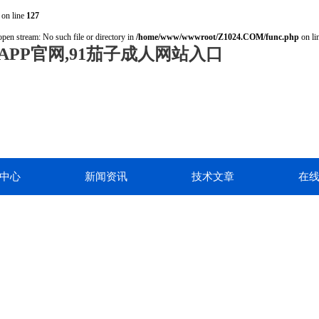
on line
127
open stream: No such file or directory in
/home/www/wwwroot/Z1024.COM/func.php
on li
PP官网,91茄子成人网站入口
中心
新闻资讯
技术文章
在