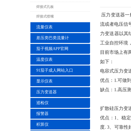
焊接式孔板
压力变送器一
焊接式喷嘴
流或者电压信
流量仪表
力变送器以其
差压类巴类流量计
工业自控环境
茄子视频APP官网
目前市场上有
温度仪表
如下：
91茄子成人网站入口
电容式压力变
优点：1.可做到
显示仪表
缺点：1.高压
压力变送器
巡检仪
扩散硅压力变
报警器
优点：1、稳定
积算仪
度. 3、可靠