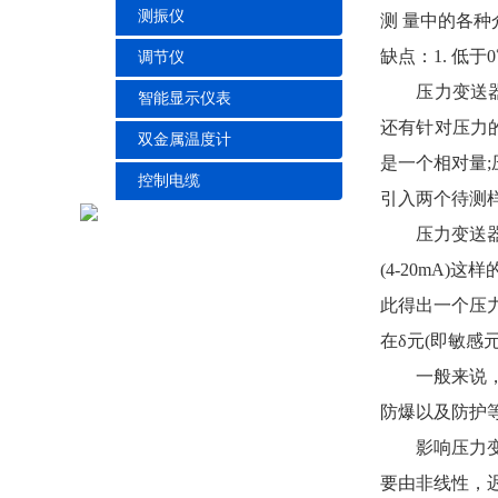
测振仪
测 量中的各种
缺点：1. 低
调节仪
压力变送器和
智能显示仪表
还有针对压力
双金属温度计
是一个相对量;
控制电缆
引入两个待测
压力变送器的
(4-20mA
此得出一个压
在δ元(即敏
一般来说，所
防爆以及防护
影响压力变送
要由非线性，