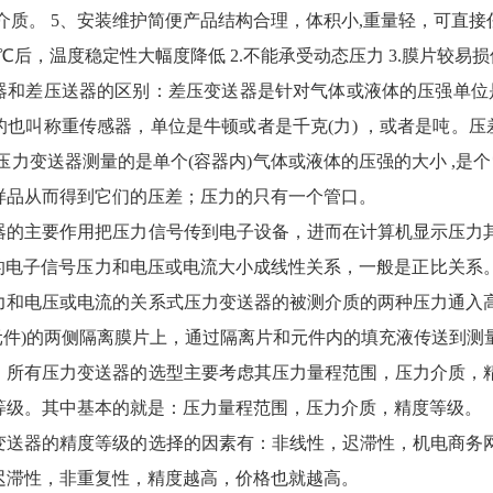
介质。 5、安装维护简便产品结构合理，体积小,重量轻，可直接
于0℃后，温度稳定性大幅度降低 2.不能承受动态压力 3.膜片较易
差压送器的区别：差压变送器是针对气体或液体的压强单位是
的也叫称重传感器，单位是牛顿或者是千克(力) ，或者是吨。压
压力变送器测量的是单个(容器内)气体或液体的压强的大小 ,是
样品从而得到它们的压差；压力的只有一个管口。
主要作用把压力信号传到电子设备，进而在计算机显示压力其
)这样的电子信号压力和电压或电流大小成线性关系，一般是正比
力和电压或电流的关系式压力变送器的被测介质的两种压力通入
感元件)的两侧隔离膜片上，通过隔离片和元件内的填充液传送到测
有压力变送器的选型主要考虑其压力量程范围，压力介质，精
等级。其中基本的就是：压力量程范围，压力介质，精度等级。
器的精度等级的选择的因素有：非线性，迟滞性，机电商务网
迟滞性，非重复性，精度越高，价格也就越高。