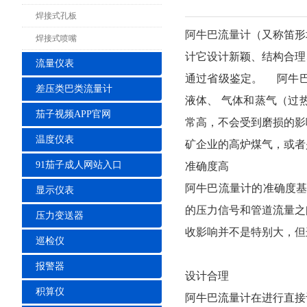
焊接式孔板
阿牛巴流量计
（又称笛形
焊接式喷嘴
计它设计新颖、结构合理
流量仪表
通过省级鉴定。 阿牛
差压类巴类流量计
液体、 气体和蒸气（过
茄子视频APP官网
常高，不会受到磨损的影
温度仪表
矿企业的高炉煤气，或者
91茄子成人网站入口
准确度高
阿牛巴流量计的准确度基
显示仪表
的压力信号和管道流量之
压力变送器
收影响并不是特别大，但
巡检仪
报警器
设计合理
积算仪
阿牛巴流量计在进行直接