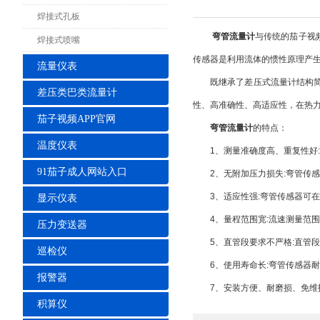
焊接式孔板
弯管流量计
与传统的茄子视
焊接式喷嘴
传感器是利用流体的惯性原理产
流量仪表
既继承了差压式流量计结构简单
差压类巴类流量计
性、高准确性、高适应性，在热
茄子视频APP官网
弯管流量计
的特点：
温度仪表
1、测量准确度高、重复性好:弯管
91茄子成人网站入口
2、无附加压力损失:弯管传感
3、适应性强:弯管传感器可在
显示仪表
4、量程范围宽:流速测量范围:液体介
压力变送器
5、直管段要求不严格:直管段前五
巡检仪
6、使用寿命长:弯管传感器耐
报警器
7、安装方便、耐磨损、免维护
积算仪