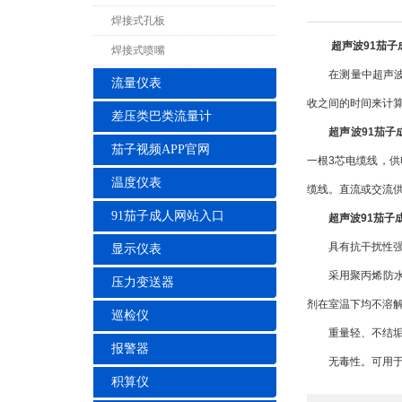
焊接式孔板
超声波91茄子
焊接式喷嘴
在测量中超声波脉
流量仪表
收之间的时间来计
差压类巴类流量计
超声波91茄子
茄子视频APP官网
一根3芯电缆线，供
温度仪表
缆线。直流或交流供
91茄子成人网站入口
超声波91茄子
具有抗干扰性强。
显示仪表
采用聚丙烯防水外
压力变送器
剂在室温下均不溶
巡检仪
重量轻、不结垢
报警器
无毒性。可用于药
积算仪