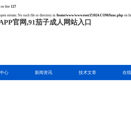
on line
127
open stream: No such file or directory in
/home/www/wwwroot/Z1024.COM/func.php
on l
PP官网,91茄子成人网站入口
中心
新闻资讯
技术文章
在