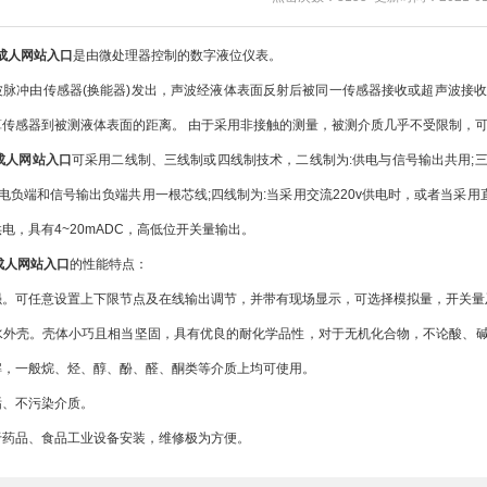
成人网站入口
是由微处理器控制的数字液位仪表。
冲由传感器(换能器)发出，声波经液体表面反射后被同一传感器接收或超声波接收
算传感器到被测液体表面的距离。 由于采用非接触的测量，被测介质几乎不受限制，
成人网站入口
可采用二线制、三线制或四线制技术，二线制为:供电与信号输出共用;三
电负端和信号输出负端共用一根芯线;四线制为:当采用交流220v供电时，或者当采用
电，具有4~20mADC，高低位开关量输出。
成人网站入口
的性能特点：
可任意设置上下限节点及在线输出调节，并带有现场显示，可选择模拟量，开关量及R
壳。壳体小巧且相当坚固，具有优良的耐化学品性，对于无机化合物，不论酸、碱
解，一般烷、烃、醇、酚、醛、酮类等介质上均可使用。
、不污染介质。
品、食品工业设备安装，维修极为方便。