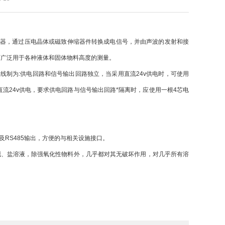
器，通过压电晶体或磁致伸缩器件转换成电信号，并由声波的发射和接
可广泛用于各种液体和固体物料高度的测量。
线制为:供电回路和信号输出回路独立，当采用直流24v供电时，可使用
直流24v供电，要求供电回路与信号输出回路*隔离时，应使用一根4芯电
S485输出，方便的与相关设施接口。
、盐溶液，除强氧化性物料外，几乎都对其无破坏作用，对几乎所有溶