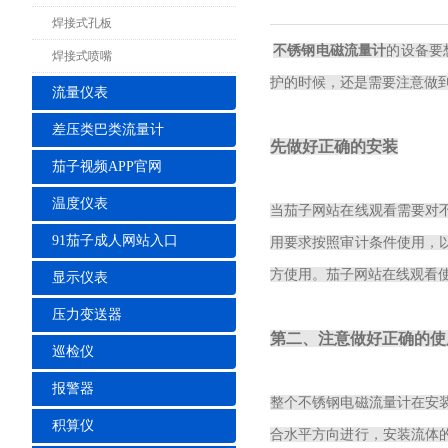
焊接式孔板
不锈钢电磁流量计
的设备要
焊接式喷嘴
护的时候，还是需要注意做
流量仪表
差压类巴类流量计
先做好正确的安装
茄子视频APP官网
温度仪表
当茄子网站在线观看需要对
91茄子成人网站入口
用要求按照审计条件使用，
方使用。茄子网站在线观看
显示仪表
压力变送器
第二、注意做好正确的使
巡检仪
报警器
整个不锈钢电磁流量计在安
积算仪
合水平方向进行，安装流体