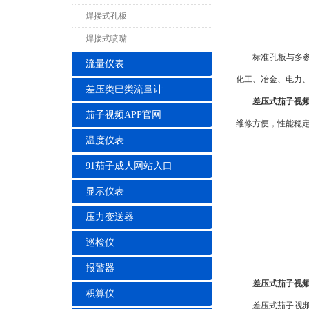
焊接式孔板
焊接式喷嘴
标准孔板与多参数
流量仪表
化工、冶金、电力
差压类巴类流量计
差压式茄子视
茄子视频APP官网
维修方便，性能稳
温度仪表
91茄子成人网站入口
显示仪表
压力变送器
巡检仪
报警器
差压式茄子视
积算仪
差压式茄子视频色