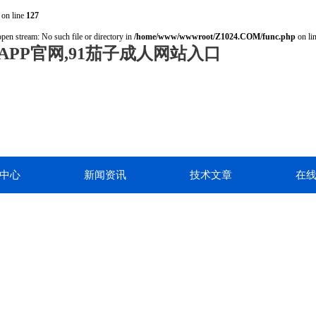
on line
127
open stream: No such file or directory in
/home/www/wwwroot/Z1024.COM/func.php
on li
PP官网,91茄子成人网站入口
中心
新闻资讯
技术文章
在