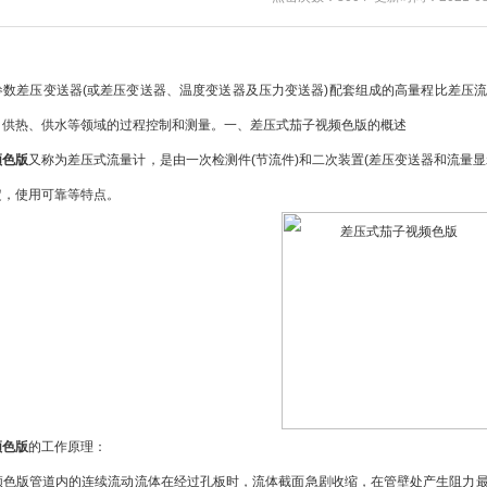
差压变送器(或差压变送器、温度变送器及压力变送器)配套组成的高量程比差压流
、供热、供水等领域的过程控制和测量。一、差压式茄子视频色版的概述
频色版
又称为差压式流量计，是由一次检测件(节流件)和二次装置(差压变送器和流量
定，使用可靠等特点。
频色版
的工作原理：
版管道内的连续流动流体在经过孔板时，流体截面急剧收缩，在管壁处产生阻力最