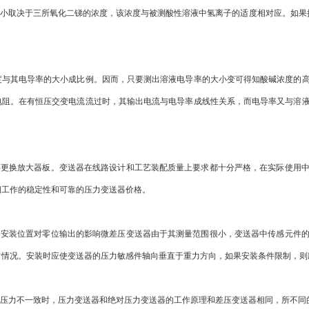
小取决于三所氧化二锑的浓度，该浓度与被测酸性溶液中氢离子的适度相对应。如果
其电导率的大小成比例。因而，只要测出溶液电导率的大小变可得知酸碱浓度的高
电阻。在有恒压交变电流流过时，其输出电流与电导率成线性关系，而电导率又与溶
更换放大器板。变送器在线路设计和工艺装配质量上要求都十分严格，在实际使用中
期工作的稳定性和可靠的压力变送器价格。
安装位置对零位输出的影响微差压变送器由于其测量范围很小，变送器中传感元件的
常情况。安装时应使变送器的压力敏感件轴向垂直于重力方向，如果安装条件限制，则
压力不一致时，压力变送器和绝对压力变送器的工作原理和差压变送器相同，所不同