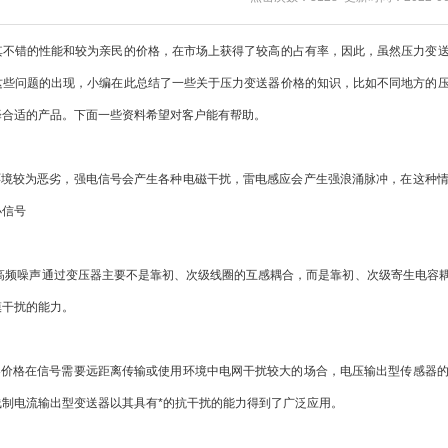
错的性能和较为亲民的价格，在市场上获得了较高的占有率，因此，虽然压力变送
这些问题的出现，小编在此总结了一些关于压力变送器价格的知识，比如不同地方的
择合适的产品。下面一些资料希望对客户能有帮助。
境较为恶劣，强电信号会产生各种电磁干扰，雷电感应会产生强浪涌脉冲，在这种情
小信号
频噪声通过变压器主要不是靠初、次级线圈的互感耦合，而是靠初、次级寄生电容耦
模干扰的能力。
价格在信号需要远距离传输或使用环境中电网干扰较大的场合，电压输出型传感器的
线制电流输出型变送器以其具有*的抗干扰的能力得到了广泛应用。