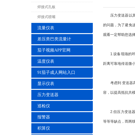
焊接式孔板
压力变送器以其不
焊接式喷嘴
的问题，为了避免
流量仪表
观看一定帮助您选
差压类巴类流量计
茄子视频APP官网
1.设备现场的环
温度仪表
距离可靠地传送微
91茄子成人网站入口
考虑到 变送器高
显示仪表
容，以提高抵抗共
压力变送器
巡检仪
2.但压力变送器
报警器
等等等缺点，而两
积算仪