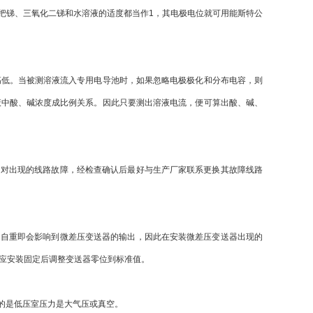
把锑、三氧化二锑和水溶液的适度都当作1，其电极电位就可用能斯特公
低。当被测溶液流入专用电导池时，如果忽略电极极化和分布电容，则
液中酸、碱浓度成比例关系。因此只要测出溶液电流，便可算出酸、碱、
对出现的线路故障，经检查确认后最好与生产厂家联系更换其故障线路
自重即会影响到微差压变送器的输出，因此在安装微差压变送器出现的
应安装固定后调整变送器零位到标准值。
的是低压室压力是大气压或真空。