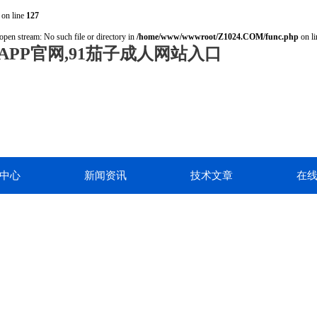
on line
127
open stream: No such file or directory in
/home/www/wwwroot/Z1024.COM/func.php
on l
PP官网,91茄子成人网站入口
中心
新闻资讯
技术文章
在