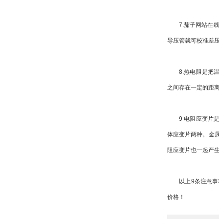
7.茄子网站在线
导压管就可校准差压
8.热电阻是把温
之间存在一定的距
9 电阻应变片是
体应变片两种。金
阻应变片也一起产
以上9条注意事项
价格！