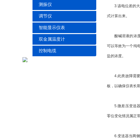
测振仪
3.该电位差的大
调节仪
式计算出来。
智能显示仪表
酸碱溶液的浓度与
双金属温度计
可以等效为一个纯
控制电缆
盐的浓度。
4.此类故障需要
板，以确保仪表长
5.微差压变送器
零位变化情况属正
6.变送器当两侧