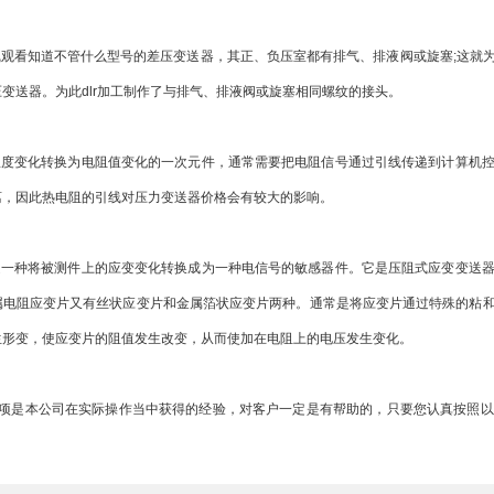
观看知道不管什么型号的差压变送器，其正、负压室都有排气、排液阀或旋塞;这就
变送器。为此dlr加工制作了与排气、排液阀或旋塞相同螺纹的接头。
度变化转换为电阻值变化的一次元件，通常需要把电阻信号通过引线传递到计算机控
离，因此热电阻的引线对压力变送器价格会有较大的影响。
一种将被测件上的应变变化转换成为一种电信号的敏感器件。它是压阻式应变变送器
属电阻应变片又有丝状应变片和金属箔状应变片两种。通常是将应变片通过特殊的粘
生形变，使应变片的阻值发生改变，从而使加在电阻上的电压发生变化。
是本公司在实际操作当中获得的经验，对客户一定是有帮助的，只要您认真按照以