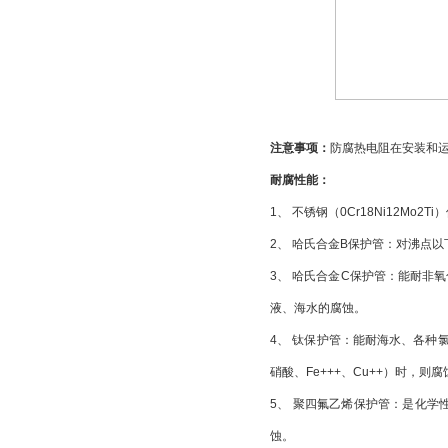
注意事项：
防腐热电阻在安装和
耐腐性能：
1、 不锈钢（0Cr18Ni12
2、 哈氏合金B保护管：对沸点
3、 哈氏合金C保护管：能耐非
液、海水的腐蚀。
4、 钛保护管：能耐海水、各
硝酸、Fe+++、Cu++）时，则
5、 聚四氟乙烯保护管：是化学
蚀。