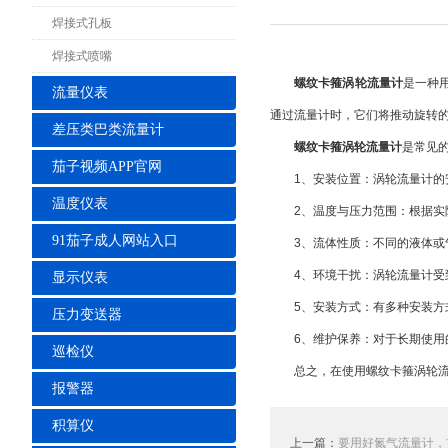
焊接式孔板
焊接式喷嘴
螺纹卡箍涡轮流量计
是一种
流量仪表
通过流量计时，它们将推动旋转
差压类巴类流量计
螺纹卡箍涡轮流量计
是常见
茄子视频APP官网
1、安装位置：涡轮流量计的安
温度仪表
2、温度与压力范围：根据实际
91茄子成人网站入口
3、流体性质：不同的液体或气
4、环境干扰：涡轮流量计受到
显示仪表
5、安装方式：有多种安装方式
压力变送器
6、维护保养：对于长期使用的
巡检仪
总之，在使用螺纹卡箍涡轮流量
报警器
积算仪
上一篇：
要用好氮气流量计，