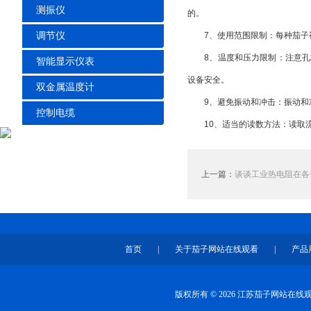
测振仪
的。
调节仪
7、使用范围限制：每种茄子视
8、温度和压力限制：注意孔板
智能显示仪表
设备安全。
双金属温度计
9、避免振动和冲击：振动和冲
控制电缆
10、适当的读数方法：读取流
上一篇：
谈谈工业热电阻在各
首页
|
关于茄子网站在线观看
|
产品
版权所有 © 2026 江苏茄子网站在