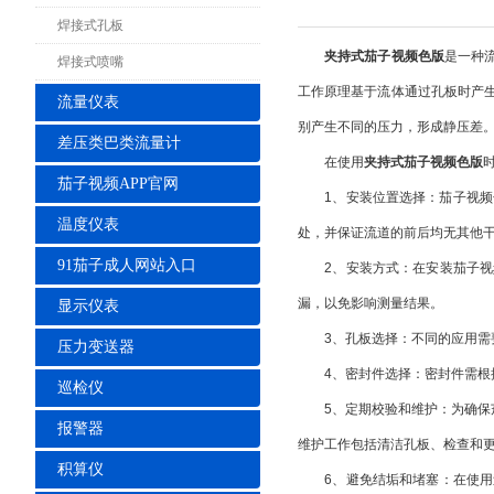
焊接式孔板
夹持式茄子视频色版
是一种
焊接式喷嘴
工作原理基于流体通过孔板时产
流量仪表
别产生不同的压力，形成静压差
差压类巴类流量计
在使用
夹持式茄子视频色版
茄子视频APP官网
1、安装位置选择：茄子视频色
温度仪表
处，并保证流道的前后均无其他
91茄子成人网站入口
2、安装方式：在安装茄子视频
漏，以免影响测量结果。
显示仪表
3、孔板选择：不同的应用需要
压力变送器
4、密封件选择：密封件需根据
巡检仪
5、定期校验和维护：为确保茄子
报警器
维护工作包括清洁孔板、检查和
积算仪
6、避免结垢和堵塞：在使用过