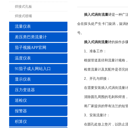
焊接式孔板
插入式涡街流量计
是一种广
焊接式喷嘴
会在探头处产生卡门旋涡，旋涡
流量仪表
号。
差压类巴类流量计
插入式涡街流量计
的操作步
茄子视频APP官网
1、准备工作：
温度仪表
根据管道直径和流量计规格，准
91茄子成人网站入口
检查流量计及其配件是否完好
2、开孔与焊接：
显示仪表
在需要安装插入式涡街流量计的
压力变送器
清除圆孔周围的毛刺和焊渣，
巡检仪
将厂家提供的带有法兰的短管放
报警器
3、安装流量计：
积算仪
在圆孔处放上垫片，以防止流