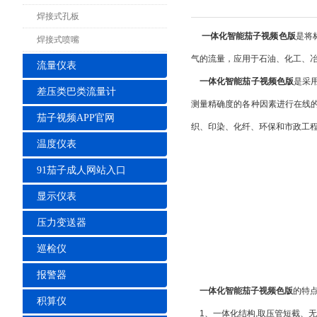
焊接式孔板
一体化智能茄子视频色版
是将
焊接式喷嘴
气的流量，应用于石油、化工、
流量仪表
一
体化智能茄子视频色版
是采
差压类巴类流量计
测量精确度的各种因素进行在线
茄子视频APP官网
织、印染、化纤、环保和市政工
温度仪表
91茄子成人网站入口
显示仪表
压力变送器
巡检仪
报警器
一体化智能茄子视频色版
的特
积算仪
1、一体化结构,取压管短截、