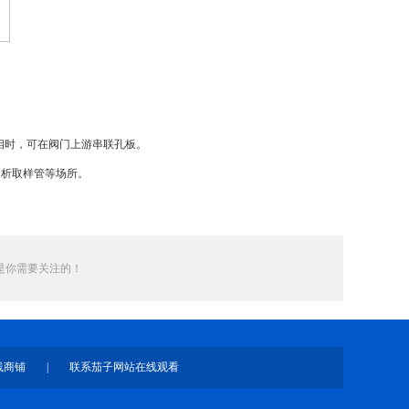
相时，可在阀门上游串联孔板。
分析取样管等场所。
是你需要关注的！
线商铺
|
联系茄子网站在线观看