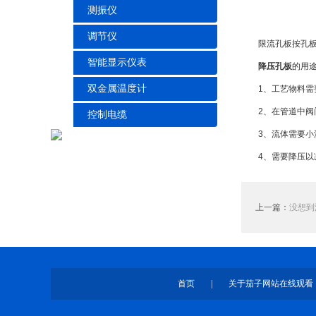
测振仪
调节仪
限流孔板按孔板上
智能显示仪表
降压孔板
的用
双金属温度计
1、工艺物料需
2、在管道中阀门
控制电缆
3、流体需要小流
4、需要降压以减
上一篇：
没想到
首页
|
关于茄子网站在线观看