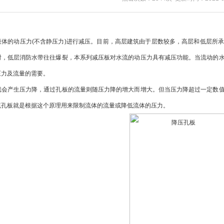
液体的动压力(不含静压力)进行减压。目前，高层建筑由于层数较多，高层和低层所
时，低层消防水带往往爆裂，本系列减压板对水流的动压力具有减压功能。当流动的
压力及流量的需要。
产生压力降，通过孔板的流量则随压力降的增大而增大。但当压力降超过一定数值
流孔板就是根据这个原理用来限制流体的流量或降低流体的压力。