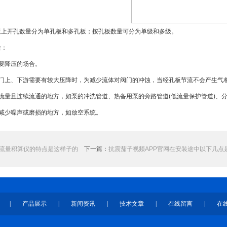
开孔数量分为单孔板和多孔板；按孔板数量可分为单级和多级。
途：
要降压的场合。
上、下游需要有较大压降时，为减少流体对阀门的冲蚀，当经孔板节流不会产生气
量且连续流通的地方，如泵的冲洗管道、热备用泵的旁路管道(低流量保护管道)、
少噪声或磨损的地方，如放空系统。
流量积算仪的特点是这样子的
下一篇：
抗震茄子视频APP官网在安装途中以下几点
|
产品展示
|
新闻资讯
|
技术文章
|
在线留言
|
在