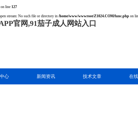
on line
127
open stream: No such file or directory in
/home/www/wwwroot/Z1024.COM/func.php
on li
PP官网,91茄子成人网站入口
中心
新闻资讯
技术文章
在