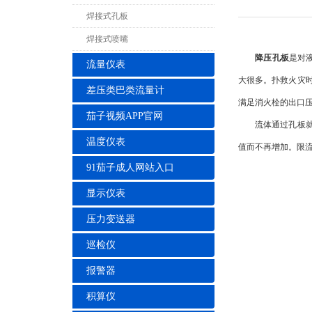
焊接式孔板
焊接式喷嘴
降压孔板
是对
流量仪表
大很多。扑救火灾
差压类巴类流量计
满足消火栓的出口
茄子视频APP官网
流体通过孔板就会
温度仪表
值而不再增加。限
91茄子成人网站入口
显示仪表
压力变送器
巡检仪
报警器
积算仪