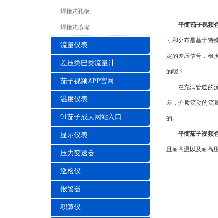
焊接式孔板
平衡茄子视频
焊接式喷嘴
寸和分布是基于特
流量仪表
定的差压信号，根
差压类巴类流量计
的呢？
茄子视频APP官网
在充满管道的流体
温度仪表
差，介质流动的流
91茄子成人网站入口
的。
平衡茄子视频
显示仪表
且耐高温以及耐高
压力变送器
巡检仪
报警器
积算仪