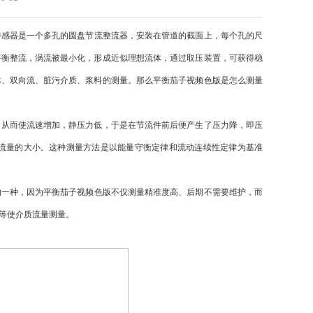
传感器是一个多孔的圆盘节流整流器，安装在管道的截面上，每个孔的尺
平衡整流，涡流被最小化，形成近似理想流体，通过取压装置，可获得稳
体、双向流、脏污介质、浆料的测量。那么平衡茄子视频色版是怎么测量
从而使流速增加，静压力低，于是在节流件前后便产生了压力降，即压
流量的大小。这种测量方法是以能量守衡定律和流动连续性定律为基准
的一种，因为平衡茄子视频色版不仅测量精准度高、后期不需要维护，而
等使介质流量测量。