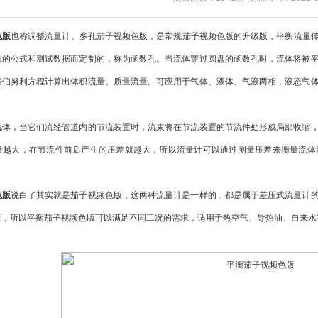
色版
也称调整流量计、多孔茄子视频色版，是常规茄子视频色版的升级版，平衡流量
殊的公式和测试数据而定制的，称为函数孔。当流体穿过圆盘的函数孔时，流体将被
据伯努利方程计算出体积流量、质量流量。可应用于气体、液体、气液两相，液态气
，当它们流经管道内的节流装置时，流束将在节流装置的节流件处形成局部收缩，
量越大，在节流件前后产生的压差就越大，所以流量计可以通过测量压差来衡量流体
色版
说白了其实就是茄子视频色版，这两种流量计是一样的，都是属于差压式流量计
压，所以平衡茄子视频色版可以满足不同工况的需求，适用于热空气、导热油、自来水