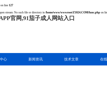
on line
127
open stream: No such file or directory in
/home/www/wwwroot/Z1024.COM/func.php
on li
PP官网,91茄子成人网站入口
中心
新闻资讯
技术文章
在