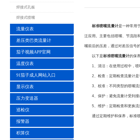
焊接式孔板
焊接式喷嘴
标准喷嘴流量计
是一种常用
流量仪表
泛应用。主要包括喷嘴、节流段
差压类巴类流量计
嘴前后的压差，通过对差压信号
茄子视频APP官网
以下是
标准喷嘴流量计
的保
温度仪表
1、清洁：在使用过程中，喷嘴
91茄子成人网站入口
2、检查：定期检查流量计是否
3、校准：不同类型的喷嘴流量
显示仪表
4、保护：避免流量计受到撞击
压力变送器
5、维护：定期检查和更换流量
巡检仪
通过定期维护和保养，标准喷嘴
报警器
积算仪