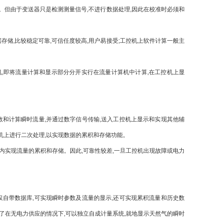
。但由于变送器只是检测测量信号,不进行数据处理,因此在校准时必须和
,比较稳定可靠,可信任度较高,用户易接受;工控机上软件计算一般主
,即将流量计算和显示部分分开实行在流量计算机中计算,在工控机上显
和计算瞬时流量,并通过数字信号传输,送入工控机上显示和实现其他辅
机上进行二次处理,以实现数据的累积和存储功能。
内实现流量的累积和存储。因此,可靠性较差,一旦工控机出现故障或电力
自带数据库,可实现瞬时参数及流量的显示,还可实现累积流量和历史数
现了在无电力供应的情况下,可以独立自成计量系统,就地显示天然气的瞬时