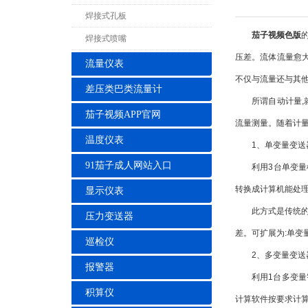
焊接式孔板
茄子视频色版
焊接式喷嘴
压差。流体流量愈大
流量仪表
不仅与流量还与其他
差压类巴类流量计
所谓自动计量,就
茄子视频APP官网
流量测量。随着计量
温度仪表
1、单变量变送器
91茄子成人网站入口
利用3台单变量模拟
转换成计算机能处理
显示仪表
此方式是传统的自动
压力变送器
差。可扩展为:单变
巡检仪
2、多变量变送器
报警器
利用1台多变量智能
积算仪
计算软件按要求计算