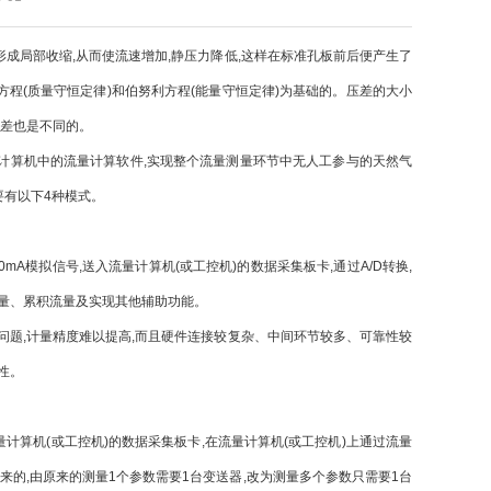
成局部收缩,从而使流速增加,静压力降低,这样在标准孔板前后便产生了
程(质量守恒定律)和伯努利方程(能量守恒定律)为基础的。压差的大小
压差也是不同的。
计算机中的流量计算软件,实现整个流量测量环节中无人工参与的天然气
要有以下4种模式。
模拟信号,送入流量计算机(或工控机)的数据采集板卡,通过A/D转换,
流量、累积流量及实现其他辅助功能。
题,计量精度难以提高,而且硬件连接较复杂、中间环节较多、可靠性较
性。
算机(或工控机)的数据采集板卡,在流量计算机(或工控机)上通过流量
的,由原来的测量1个参数需要1台变送器,改为测量多个参数只需要1台