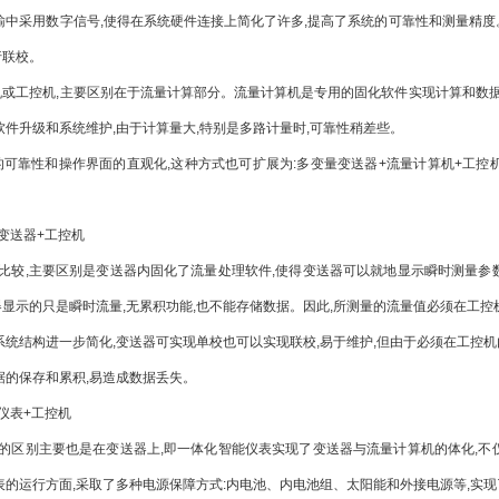
输中采用数字信号,使得在系统硬件连接上简化了许多,提高了系统的可靠性和测量精度
行联校。
控机,主要区别在于流量计算部分。流量计算机是专用的固化软件实现计算和数据存储
软件升级和系统维护,由于计算量大,特别是多路计量时,可靠性稍差些。
靠性和操作界面的直观化,这种方式也可扩展为:多变量变送器+流量计算机+工控机
送器+工控机
较,主要区别是变送器内固化了流量处理软件,使得变送器可以就地显示瞬时测量参数
显示的只是瞬时流量,无累积功能,也不能存储数据。因此,所测量的流量值必须在工控
结构进一步简化,变送器可实现单校也可以实现联校,易于维护,但由于必须在工控机
据的保存和累积,易造成数据丢失。
表+工控机
区别主要也是在变送器上,即一体化智能仪表实现了变送器与流量计算机的体化,不仅
表的运行方面,采取了多种电源保障方式:内电池、内电池组、太阳能和外接电源等,实