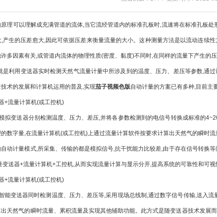
的原理可以理解成充满管道的流体,当它流经管道内的标准孔板时,流速将在标准孔板处形
,产生的压差愈大,因此可依据压差来衡量流量的大小。这种测量方法是以流动连续性方
许多因素有关,或管道内流体的物理性质(密度、黏度)不同时,在同样的流量下产生的
是利用变送器实时检测天然气流量计量中所涉及到的温度、压力、差压等参数,通过
技术的发展和计算机运用的普及,实现
茄子视频色版
自动计量的方案已有多种,目前主
+流量计算机(或工控机)
变送器分别检测温度、压力、差压,并将各参数检测到的电信号转换成标准的4~20mA
的数字量,在流量计算机(或工控机)上通过流量计算软件按要求计算出天然气的瞬时
计量模式,所采集、传输的都是模拟信号,抗干扰能力比较差,由于存在信号转换等问
量变送器+流量计算机+工控机,从而实现流量计算与显示分开,提高系统的可靠性和可视
+流量计算机(或工控机)
变送器同时检测温度、压力、差压等,采用现场总线制,通过数字信号传输,送入流量计
出天然气的瞬时流量、累积流量及实现其他辅助功能。此方式是随变送器技术发展而来