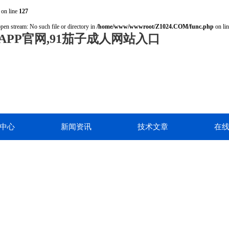
on line
127
open stream: No such file or directory in
/home/www/wwwroot/Z1024.COM/func.php
on li
PP官网,91茄子成人网站入口
中心
新闻资讯
技术文章
在