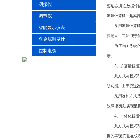
测振仪
变送器,并在数据传
调节仪
流量计算机一起实
采用流量计算机或工
智能显示仪表
要是自主开发,便于
双金属温度计
为了增加系统的可
控制电缆
示。
3、多变量智能变
此方式与模式2比
助功能。由于变送器
采用这种方式,系统
故障,将无法实现数
4、一体化智能仪
此方式与模式3的
据的再现;而且在仪