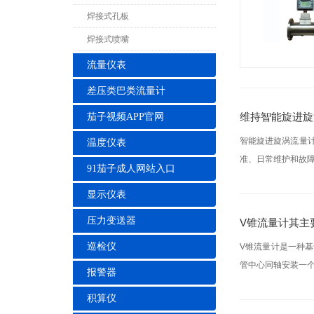
焊接式孔板
焊接式喷嘴
流量仪表
差压类巴类流量计
维持智能旋进旋
茄子视频APP官网
智能旋进旋涡流量
温度仪表
准、日常维护和故障
91茄子成人网站入口
显示仪表
压力变送器
V锥流量计其主
巡检仪
V锥流量计是一种
管中心同轴安装一个
报警器
积算仪