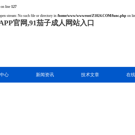
on line
127
open stream: No such file or directory in
/home/www/wwwroot/Z1024.COM/func.php
on li
PP官网,91茄子成人网站入口
中心
新闻资讯
技术文章
在