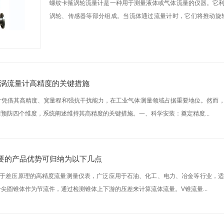
螺纹卡箍涡轮流量计是一种用于测量液体或气体流量的仪器。它
涡轮、传感器等部分组成。当流体通过流量计时，它们将推动旋
计...
涡流量计高精度的关键措施
计凭借其高精度、宽量程和强抗干扰能力，在工业气体测量领域占据重要地位。然而
预防四个维度，系统阐述维持其高精度的关键措施。一、科学安装：奠定精度...
要的产品优势可归纳为以下几点
基于差压原理的高精度流量测量仪表，广泛应用于石油、化工、电力、冶金等行业，
尖圆锥体作为节流件，通过检测锥体上下游的压差来计算流体流量。V锥流量...