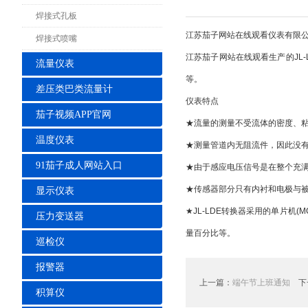
焊接式孔板
江苏茄子网站在线观看仪表有限
焊接式喷嘴
江苏茄子网站在线观看生产的JL
流量仪表
等。
差压类巴类流量计
仪表特点
茄子视频APP官网
★流量的测量不受流体的密度、
温度仪表
★测量管道内无阻流件，因此没有
91茄子成人网站入口
★由于感应电压信号是在整个充
★传感器部分只有内衬和电极与
显示仪表
★JL-LDE转换器采用的单片机
压力变送器
量百分比等。
巡检仪
报警器
上一篇：
端午节上班通知
下
积算仪